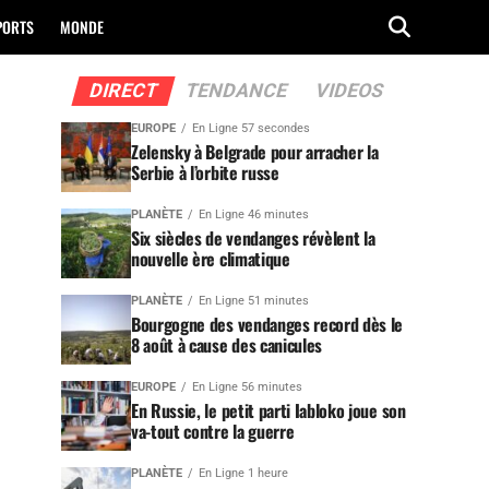
PORTS
MONDE
DIRECT
TENDANCE
VIDEOS
EUROPE
En Ligne 57 secondes
Zelensky à Belgrade pour arracher la
Serbie à l’orbite russe
PLANÈTE
En Ligne 46 minutes
Six siècles de vendanges révèlent la
nouvelle ère climatique
PLANÈTE
En Ligne 51 minutes
Bourgogne des vendanges record dès le
8 août à cause des canicules
EUROPE
En Ligne 56 minutes
En Russie, le petit parti Iabloko joue son
va-tout contre la guerre
PLANÈTE
En Ligne 1 heure