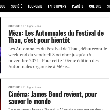
IQUE
SOCIÉTÉ
ÉCONOMIE
FAITS DIVERS
PLANÈTE
CULTURE
S
CULTURE
En Ligne 5 ans
Mèze: Les Automnales du Festival de
Thau, c’est pour bientôt
Les Automnales du Festival de Thau, débuteront le
week-end du vendredi 8 octobre jusqu’au 5
novembre 2021. Pour cette 10ème édition des
Automnales organisée à Mèze...
CULTURE
En Ligne 5 ans
Cinéma: James Bond revient, pour
sauver le monde
Le nouveau James Bond, « Mourir peut attendre »,