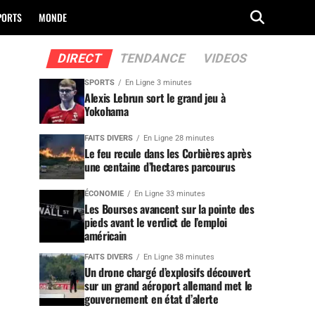
PORTS
MONDE
DIRECT
TENDANCE
VIDEOS
SPORTS
En Ligne 3 minutes
Alexis Lebrun sort le grand jeu à
Yokohama
FAITS DIVERS
En Ligne 28 minutes
Le feu recule dans les Corbières après
une centaine d’hectares parcourus
ÉCONOMIE
En Ligne 33 minutes
Les Bourses avancent sur la pointe des
pieds avant le verdict de l’emploi
américain
FAITS DIVERS
En Ligne 38 minutes
Un drone chargé d’explosifs découvert
sur un grand aéroport allemand met le
gouvernement en état d’alerte