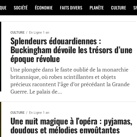
IQUE
SOCIÉTÉ
ÉCONOMIE
FAITS DIVERS
PLANÈTE
CULTURE
S
CULTURE
En Ligne 1 an
Splendeurs édouardiennes :
Buckingham dévoile les trésors d’une
époque révolue
Une plongée dans le faste oublié de la monarchie
britannique, où robes scintillantes et objets
précieux racontent l’âge d’or précédant la Grande
Guerre. Le palais de...
CULTURE
En Ligne 1 an
Une nuit magique à l’opéra : pyjamas,
doudous et mélodies envoûtantes