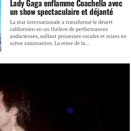
Lady Gaga enflamme Coachella avec
un show spectaculaire et déjanté
La star internationale a transformé le désert
californien en un théâtre de performances
audacieuses, mêlant prouesses vocales et mises en
scène saisissantes. La reine de la...