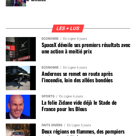
LES + LUS
ÉCONOMIE
En Ligne 4 jours
SpaceX dévoile ses premiers résultats avec
une action à moitié prix
ÉCONOMIE
En Ligne 6 jours
Andernos se remet en route après
l’incendie, loin des allées bondées
SPORTS
En Ligne 6 jours
La folie Zidane vide déjà le Stade de
France pour les Bleus
FAITS DIVERS
En Ligne 5 jours
Deux régions en flammes, des pompiers