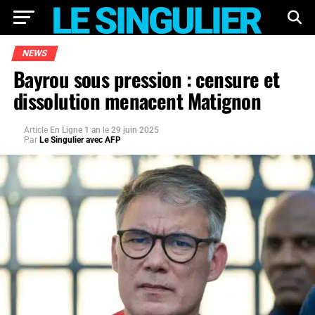
NEWS
Bayrou sous pression : censure et
dissolution menacent Matignon
Article
En Ligne 1 an
le
29 juin 2025
Par
Le Singulier avec AFP