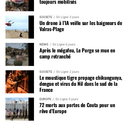
toujours mobilisés
SOCIÉTÉ
En Ligne 3 jours
Un drone à l’IA veille sur les baigneurs de
Valras-Plage
NEWS
En Ligne 6 jours
Après le mégafeu, Le Porge se mue en
camp retranché
SOCIÉTÉ
En Ligne 2 jours
Le moustique tigre propage chikungunya,
dengue et virus du Nil dans le sud de la
France
EUROPE
En Ligne 5 jours
72 morts aux portes de Ceuta pour un
rêve d’Europe