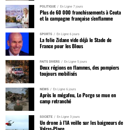
POLITIQUE
En Ligne 7 jours
Plus de 60 000 franchissements à Ceuta
et la campagne française s’enflamme
SPORTS
En Ligne 6 jours
La folie Zidane vide déjà le Stade de
France pour les Bleus
FAITS DIVERS
En Ligne 5 jours
Deux régions en flammes, des pompiers
toujours mobilisés
NEWS
En Ligne 6 jours
Après le mégafeu, Le Porge se mue en
camp retranché
SOCIÉTÉ
En Ligne 3 jours
Un drone à l’IA veille sur les baigneurs de
Valras-Plage