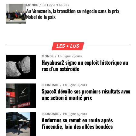
MONDE
En Ligne 3 heures
Au Venezuela, la transition se négocie sans la prix
Nobel de la paix
LES + LUS
MONDE
En Ligne 7 jours
Hayabusa2 signe un exploit historique au
ras d’un astéroïde
ÉCONOMIE
En Ligne 3 jours
SpaceX dévoile ses premiers résultats avec
une action à moitié prix
ÉCONOMIE
En Ligne 6 jours
Andernos se remet en route après
l’incendie, loin des allées bondées