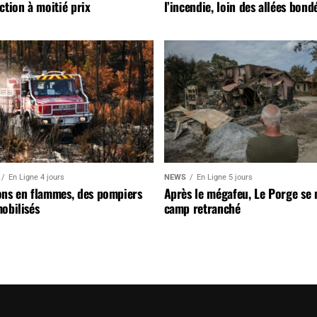
ction à moitié prix
l’incendie, loin des allées bond
En Ligne 4 jours
NEWS
En Ligne 5 jours
ons en flammes, des pompiers
Après le mégafeu, Le Porge se
obilisés
camp retranché