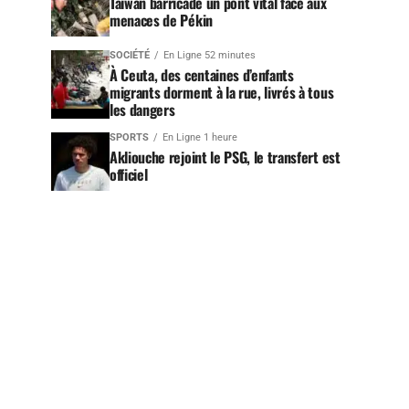
Taïwan barricade un pont vital face aux
menaces de Pékin
SOCIÉTÉ
En Ligne 52 minutes
À Ceuta, des centaines d’enfants
migrants dorment à la rue, livrés à tous
les dangers
SPORTS
En Ligne 1 heure
Akliouche rejoint le PSG, le transfert est
officiel