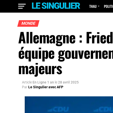
THAU
POLIT
MONDE
Allemagne : Fried
équipe gouvernem
majeurs
Article
En Ligne 1 an
le
28 avril 2025
Par
Le Singulier avec AFP