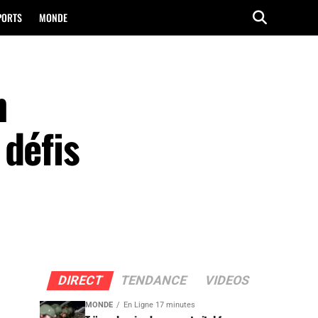
PORTS
MONDE
n
 défis
DIRECT
TENDANCE
VIDEOS
MONDE
En Ligne 17 minutes