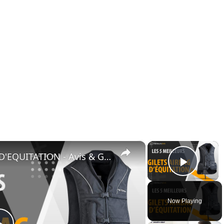
×
×
⭐️ MEILLEUR GILET AIRBAG D'EQUITATION - Avis & Guide d'achat (Comparatif 2021)
Play 
Now Playing