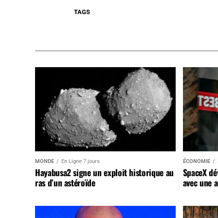
TAGS
MONDE
En Ligne 7 jours
ÉCONOMIE
Hayabusa2 signe un exploit historique au
SpaceX dév
ras d’un astéroïde
avec une a