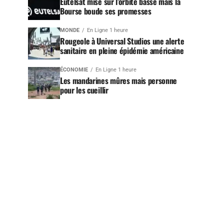
Eutelsat mise sur l’orbite basse mais la
Bourse boude ses promesses
MONDE
En Ligne 1 heure
Rougeole à Universal Studios une alerte
sanitaire en pleine épidémie américaine
ÉCONOMIE
En Ligne 1 heure
Les mandarines mûres mais personne
pour les cueillir