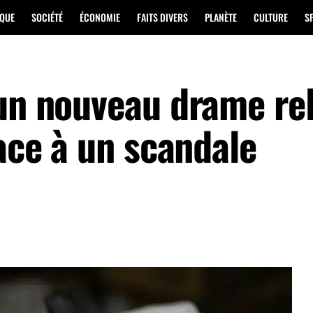
IQUE
SOCIÉTÉ
ÉCONOMIE
FAITS DIVERS
PLANÈTE
CULTURE
S
 un nouveau drame re
face à un scandale