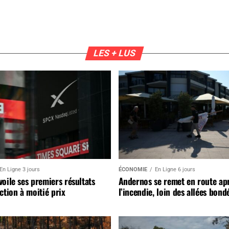
LES + LUS
En Ligne 3 jours
ÉCONOMIE
En Ligne 6 jours
oile ses premiers résultats
Andernos se remet en route ap
ction à moitié prix
l’incendie, loin des allées bond