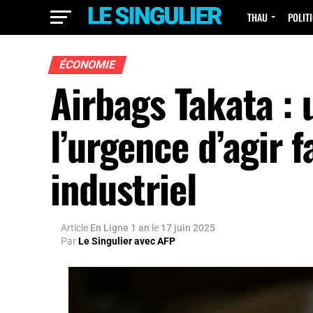
THAU
POLIT
ÉCONOMIE
Airbags Takata :
l’urgence d’agir 
industriel
Article
En Ligne 1 an
le
17 juin 2025
Par
Le Singulier avec AFP