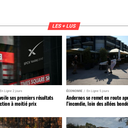
LES + LUS
En Ligne 2 jours
ÉCONOMIE
En Ligne 5 jours
oile ses premiers résultats
Andernos se remet en route ap
ction à moitié prix
l’incendie, loin des allées bond