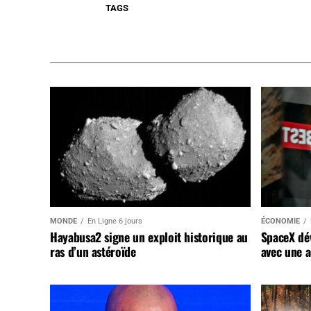
TAGS
MONDE
En Ligne 6 jours
ÉCONOMIE
Hayabusa2 signe un exploit historique au
SpaceX dév
ras d’un astéroïde
avec une a