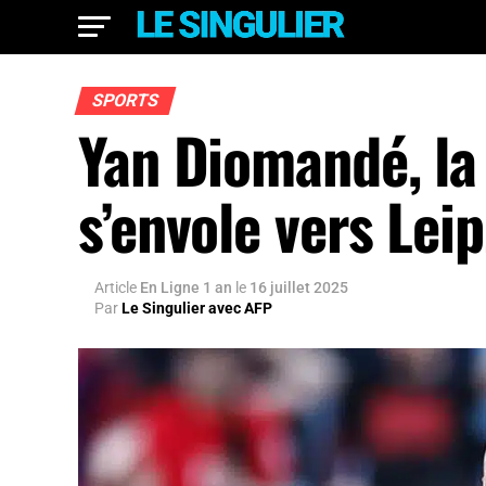
SPORTS
Yan Diomandé, la 
s’envole vers Leip
Article
En Ligne 1 an
le
16 juillet 2025
Par
Le Singulier avec AFP