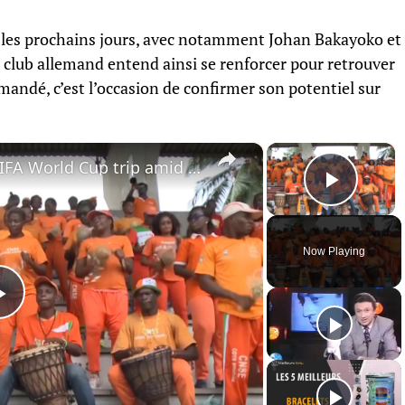
 les prochains jours, avec notamment Johan Bakayoko et
 club allemand entend ainsi se renforcer pour retrouver
andé, c’est l’occasion de confirmer son potentiel sur
×
×
Côte d'Ivoire: Fans denied FIFA World Cup trip amid visa delays, slow easing of rules.
Play 
Now Playing
Play
Video