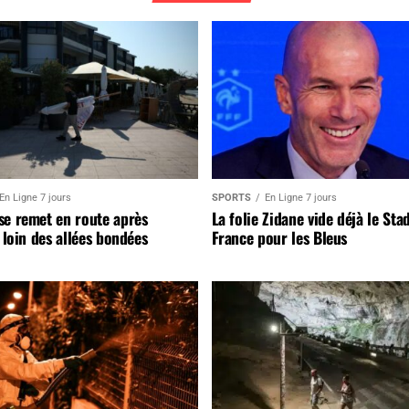
En Ligne 7 jours
SPORTS
En Ligne 7 jours
se remet en route après
La folie Zidane vide déjà le Sta
, loin des allées bondées
France pour les Bleus