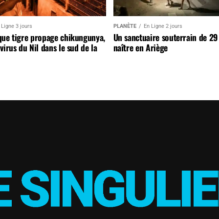
 Ligne 3 jours
PLANÈTE
En Ligne 2 jours
que tigre propage chikungunya,
Un sanctuaire souterrain de 29
virus du Nil dans le sud de la
naître en Ariège