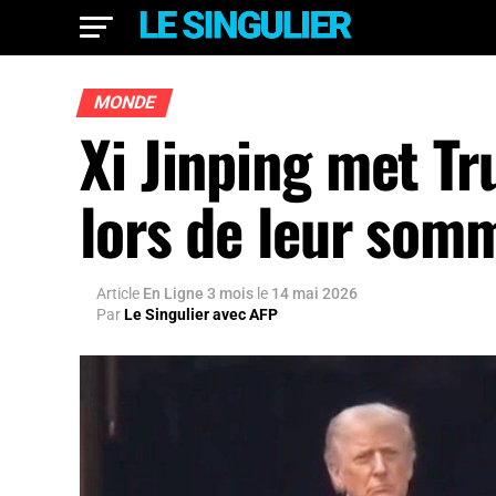
MONDE
Xi Jinping met T
lors de leur som
Article
En Ligne 3 mois
le
14 mai 2026
Par
Le Singulier avec AFP