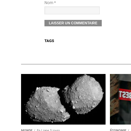
Nom *
TAGS
MONDE
En Ligne 5 jours
ÉCONOMIE