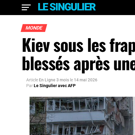
MONDE
Kiev sous les fra
blessés après une
Article
En Ligne 3 mois
le
14 mai 2026
Par
Le Singulier avec AFP