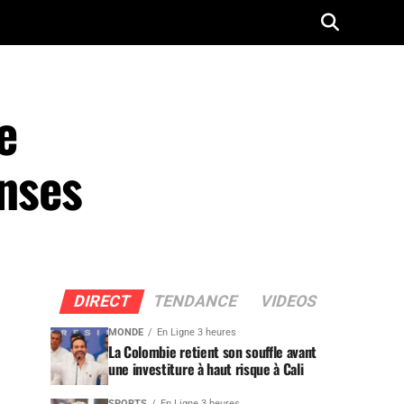
e
enses
DIRECT
TENDANCE
VIDEOS
MONDE
En Ligne 3 heures
La Colombie retient son souffle avant
une investiture à haut risque à Cali
SPORTS
En Ligne 3 heures