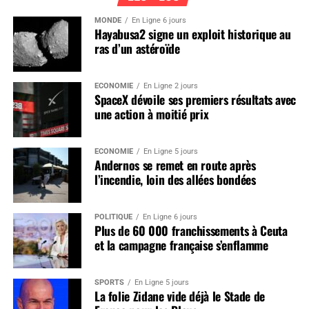
MONDE
En Ligne 6 jours
Hayabusa2 signe un exploit historique au
ras d’un astéroïde
ÉCONOMIE
En Ligne 2 jours
SpaceX dévoile ses premiers résultats avec
une action à moitié prix
ÉCONOMIE
En Ligne 5 jours
Andernos se remet en route après
l’incendie, loin des allées bondées
POLITIQUE
En Ligne 6 jours
Plus de 60 000 franchissements à Ceuta
et la campagne française s’enflamme
SPORTS
En Ligne 5 jours
La folie Zidane vide déjà le Stade de