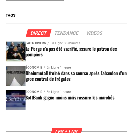
TAGS
DIRECT
TENDANCE
VIDEOS
FAITS DIVERS
En Ligne 35 minutes
Le Porge n’a pas été sacrifié, assure le patron des
pompiers
ÉCONOMIE
En Ligne 1 heure
Rheinmetall freiné dans sa course après l’abandon d’un
gros contrat de frégates
ÉCONOMIE
En Ligne 1 heure
SoftBank gagne moins mais rassure les marchés
LES + LUS