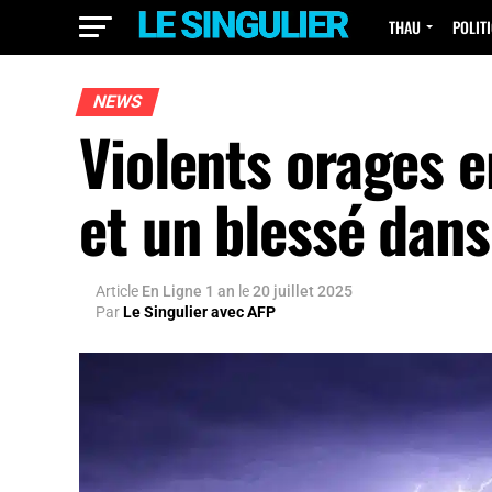
THAU
POLIT
NEWS
Violents orages e
et un blessé dan
Article
En Ligne 1 an
le
20 juillet 2025
Par
Le Singulier avec AFP