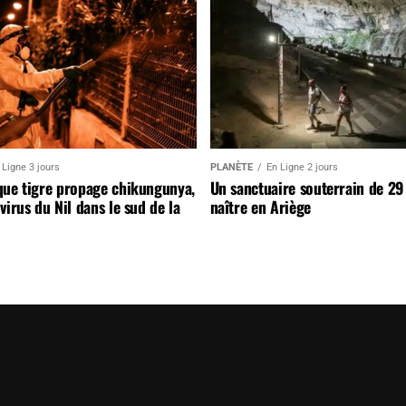
 Ligne 3 jours
PLANÈTE
En Ligne 2 jours
que tigre propage chikungunya,
Un sanctuaire souterrain de 29
virus du Nil dans le sud de la
naître en Ariège