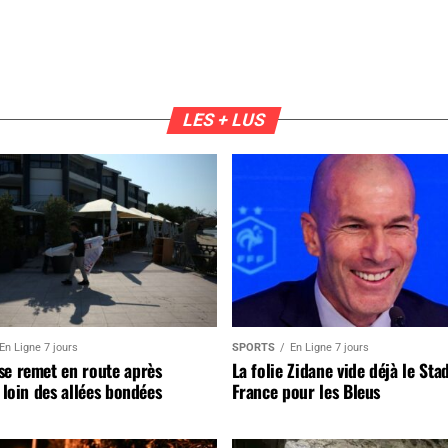
LES + LUS
En Ligne 7 jours
SPORTS
En Ligne 7 jours
se remet en route après
La folie Zidane vide déjà le Sta
, loin des allées bondées
France pour les Bleus