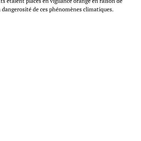
s étaient placés en vigilance orange en raison de
 la dangerosité de ces phénomènes climatiques.