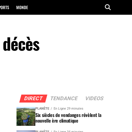
PORTS
MONDE
n décès
DIRECT
TENDANCE
VIDEOS
PLANÈTE
En Ligne 29 minutes
Six siècles de vendanges révèlent la
nouvelle ère climatique
PLANÈTE
En Ligne 34 minutes