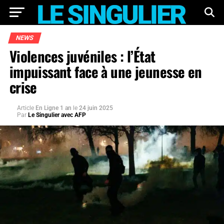
NEWS
Violences juvéniles : l’État
impuissant face à une jeunesse en
crise
Article
En Ligne 1 an
le
24 juin 2025
Par
Le Singulier avec AFP