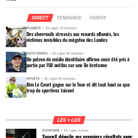
DIRECT
TENDANCE
VIDEOS
PLANÈTE
En Ligne 10 minutes
Des chevreuils stressés aux renards affamés, les
victimes invisibles du mégafeu des Landes
FAITS DIVERS
En Ligne 40 minutes
Un patron de média identitaire affirme avoir été pris à
partie par 150 antifas sur une île bretonne
SPORTS
En Ligne 45 minutes
Kim Le Court gagne sur le Tour et dit tout haut ce que
trop de sportives taisent
LES + LUS
ÉCONOMIE
En Ligne 3 jours
SpaceX dévoile ses premiers résultats avec