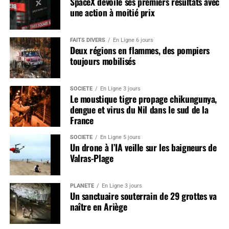
SpaceX dévoile ses premiers résultats avec
une action à moitié prix
FAITS DIVERS
En Ligne 6 jours
Deux régions en flammes, des pompiers
toujours mobilisés
SOCIÉTÉ
En Ligne 3 jours
Le moustique tigre propage chikungunya,
dengue et virus du Nil dans le sud de la
France
SOCIÉTÉ
En Ligne 5 jours
Un drone à l’IA veille sur les baigneurs de
Valras-Plage
PLANÈTE
En Ligne 3 jours
Un sanctuaire souterrain de 29 grottes va
naître en Ariège