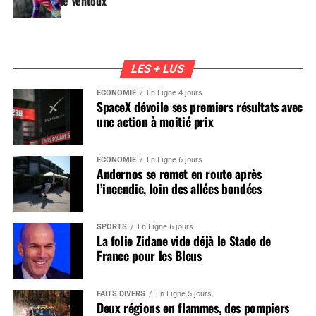
le Ventoux
LES + LUS
ÉCONOMIE
En Ligne 4 jours
SpaceX dévoile ses premiers résultats avec
une action à moitié prix
ÉCONOMIE
En Ligne 6 jours
Andernos se remet en route après
l’incendie, loin des allées bondées
SPORTS
En Ligne 6 jours
La folie Zidane vide déjà le Stade de
France pour les Bleus
FAITS DIVERS
En Ligne 5 jours
Deux régions en flammes, des pompiers