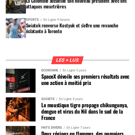
La Colombie accueille son nouveau président avec des
attaques meurtrières
SPORTS
En Ligne 9 heures
Swiatek renverse Kostyuk et s’offre une revanche
éclatante à Toronto
LES + LUS
ÉCONOMIE
En Ligne 5 jours
SpaceX dévoile ses premiers résultats avec
une action à moitié prix
SOCIÉTÉ
En Ligne 4 jours
Le moustique tigre propage chikungunya,
dengue et virus du Nil dans le sud de la
France
FAITS DIVERS
En Ligne 7 jours
Deux régions en flammes, des pompiers