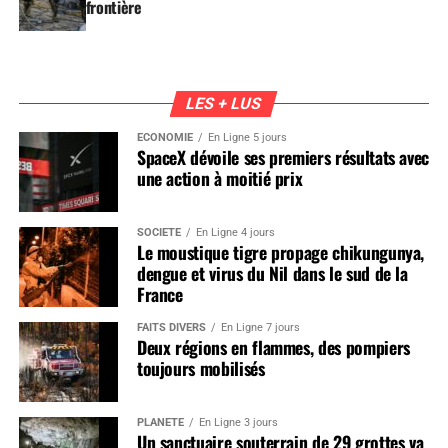
frontière
LES + LUS
ÉCONOMIE
En Ligne 5 jours
SpaceX dévoile ses premiers résultats avec
une action à moitié prix
SOCIÉTÉ
En Ligne 4 jours
Le moustique tigre propage chikungunya,
dengue et virus du Nil dans le sud de la
France
FAITS DIVERS
En Ligne 7 jours
Deux régions en flammes, des pompiers
toujours mobilisés
PLANÈTE
En Ligne 3 jours
Un sanctuaire souterrain de 29 grottes va