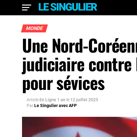
MONDE
Une Nord-Coréenn
judiciaire contr
pour sévices
Article
En Ligne 1 an
le
12 juillet 2025
Par
Le Singulier avec AFP