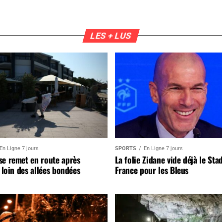
LES + LUS
En Ligne 7 jours
SPORTS
En Ligne 7 jours
se remet en route après
La folie Zidane vide déjà le Sta
, loin des allées bondées
France pour les Bleus