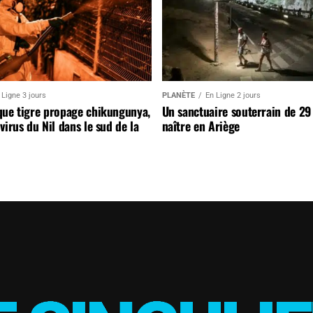
 Ligne 3 jours
PLANÈTE
En Ligne 2 jours
que tigre propage chikungunya,
Un sanctuaire souterrain de 29
virus du Nil dans le sud de la
naître en Ariège