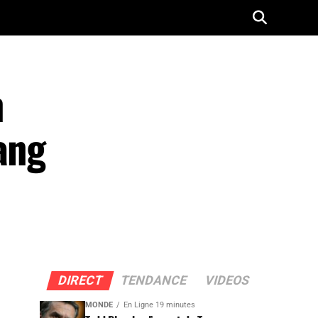
n
ang
DIRECT
TENDANCE
VIDEOS
MONDE
En Ligne 19 minutes