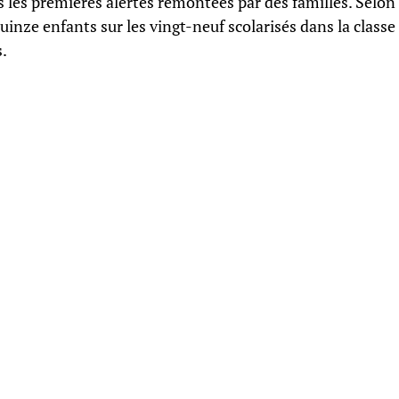
s les premières alertes remontées par des familles. Selon
inze enfants sur les vingt-neuf scolarisés dans la classe
.