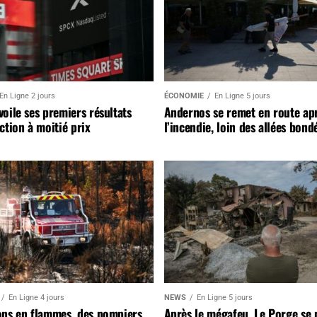
En Ligne 2 jours
ÉCONOMIE
En Ligne 5 jours
oile ses premiers résultats
Andernos se remet en route ap
ction à moitié prix
l’incendie, loin des allées bond
En Ligne 4 jours
NEWS
En Ligne 5 jours
ons en flammes, des pompiers
Après le mégafeu, Le Porge se