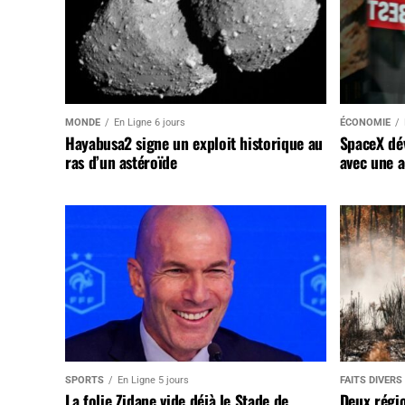
MONDE
En Ligne 6 jours
ÉCONOMIE
Hayabusa2 signe un exploit historique au
SpaceX dév
ras d’un astéroïde
avec une a
SPORTS
En Ligne 5 jours
FAITS DIVERS
La folie Zidane vide déjà le Stade de
Deux régi