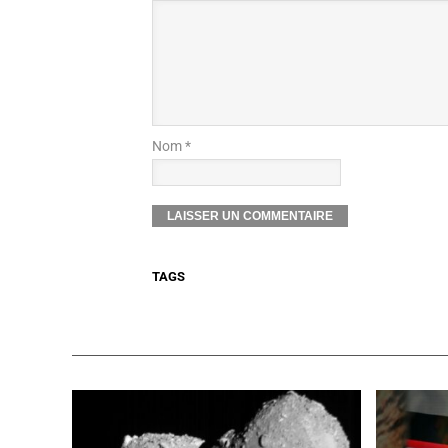
Nom *
TAGS