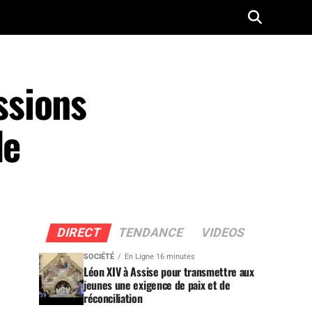
ssions
le
DIRECT
TENDANCE
VIDEOS
SOCIÉTÉ
En Ligne 16 minutes
Léon XIV à Assise pour transmettre aux
jeunes une exigence de paix et de
réconciliation