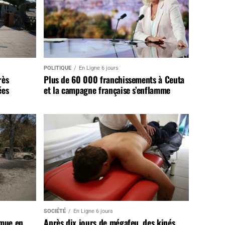
POLITIQUE
En Ligne 6 jours
rès
Plus de 60 000 franchissements à Ceuta
ées
et la campagne française s’enflamme
SOCIÉTÉ
En Ligne 6 jours
 mue en
Après dix jours de mégafeu, des kinés