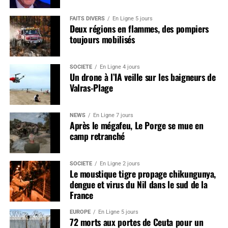
FAITS DIVERS
En Ligne 5 jours
Deux régions en flammes, des pompiers
toujours mobilisés
SOCIÉTÉ
En Ligne 4 jours
Un drone à l’IA veille sur les baigneurs de
Valras-Plage
NEWS
En Ligne 7 jours
Après le mégafeu, Le Porge se mue en
camp retranché
SOCIÉTÉ
En Ligne 2 jours
Le moustique tigre propage chikungunya,
dengue et virus du Nil dans le sud de la
France
EUROPE
En Ligne 5 jours
72 morts aux portes de Ceuta pour un