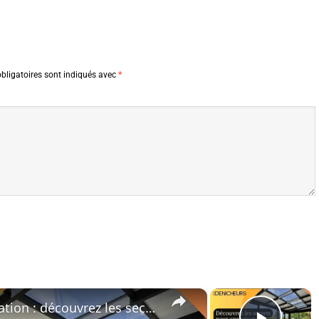
bligatoires sont indiqués avec
*
×
×
👌 Dites adieu à la condensation : découvrez les secrets pour une véranda impeccable !