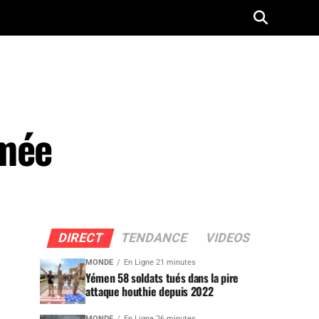
umée
DIRECT
TENDANCE
VIDEOS
MONDE
En Ligne 21 minutes
Yémen 58 soldats tués dans la pire
attaque houthie depuis 2022
MONDE
En Ligne 26 minutes