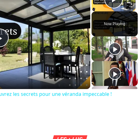
Play 
Now Playing
Play
Video
ouvrez les secrets pour une véranda impeccable !