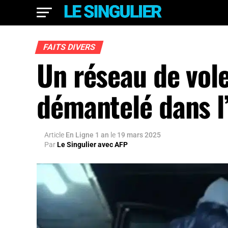
FAITS DIVERS
Un réseau de vol
démantelé dans l’
Article
En Ligne 1 an
le
19 mars 2025
Par
Le Singulier avec AFP