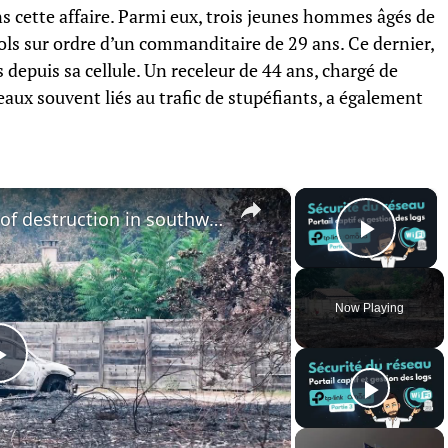
ns cette affaire. Parmi eux, trois jeunes hommes âgés de
vols sur ordre d’un commanditaire de 29 ans. Ce dernier,
s depuis sa cellule. Un receleur de 44 ans, chargé de
eaux souvent liés au trafic de stupéfiants, a également
×
×
France: Wildfires leave trail of destruction in southwest France.
Play 
Now Playing
Play
Video