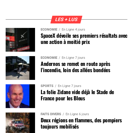
LES + LUS
ÉCONOMIE
En Ligne 4 jours
SpaceX dévoile ses premiers résultats avec
une action à moitié prix
ÉCONOMIE
En Ligne 7 jours
Andernos se remet en route après
l’incendie, loin des allées bondées
SPORTS
En Ligne 7 jours
La folie Zidane vide déjà le Stade de
France pour les Bleus
FAITS DIVERS
En Ligne 6 jours
Deux régions en flammes, des pompiers
toujours mobilisés