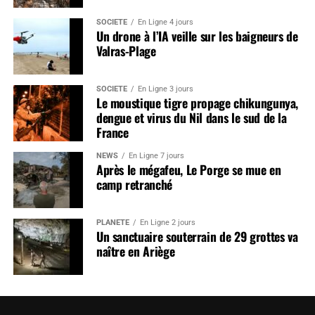
SOCIÉTÉ
En Ligne 4 jours
Un drone à l’IA veille sur les baigneurs de
Valras-Plage
SOCIÉTÉ
En Ligne 3 jours
Le moustique tigre propage chikungunya,
dengue et virus du Nil dans le sud de la
France
NEWS
En Ligne 7 jours
Après le mégafeu, Le Porge se mue en
camp retranché
PLANÈTE
En Ligne 2 jours
Un sanctuaire souterrain de 29 grottes va
naître en Ariège