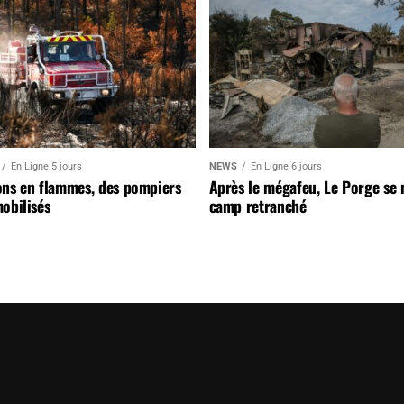
En Ligne 5 jours
NEWS
En Ligne 6 jours
ons en flammes, des pompiers
Après le mégafeu, Le Porge se
obilisés
camp retranché