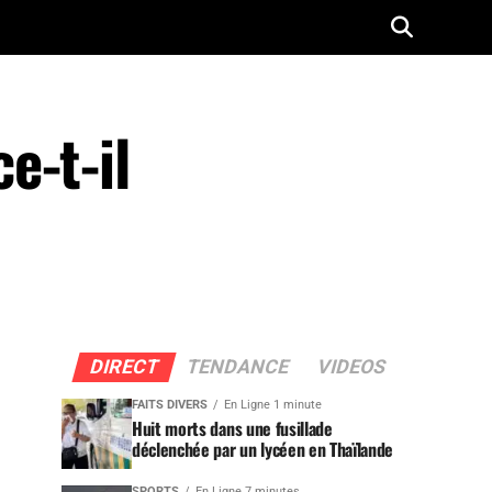
e-t-il
DIRECT
TENDANCE
VIDEOS
FAITS DIVERS
En Ligne 1 minute
Huit morts dans une fusillade
déclenchée par un lycéen en Thaïlande
SPORTS
En Ligne 7 minutes