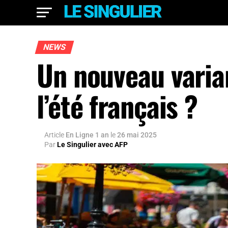
NEWS
Un nouveau varia
l’été français ?
Article
En Ligne 1 an
le
26 mai 2025
Par
Le Singulier avec AFP