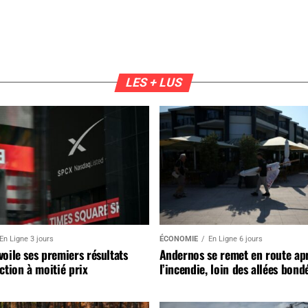
LES + LUS
En Ligne 3 jours
ÉCONOMIE
En Ligne 6 jours
oile ses premiers résultats
Andernos se remet en route ap
ction à moitié prix
l’incendie, loin des allées bond