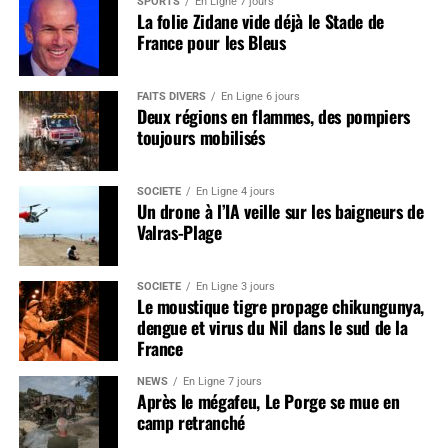
SPORTS
En Ligne 7 jours
La folie Zidane vide déjà le Stade de
France pour les Bleus
FAITS DIVERS
En Ligne 6 jours
Deux régions en flammes, des pompiers
toujours mobilisés
SOCIÉTÉ
En Ligne 4 jours
Un drone à l’IA veille sur les baigneurs de
Valras-Plage
SOCIÉTÉ
En Ligne 3 jours
Le moustique tigre propage chikungunya,
dengue et virus du Nil dans le sud de la
France
NEWS
En Ligne 7 jours
Après le mégafeu, Le Porge se mue en
camp retranché