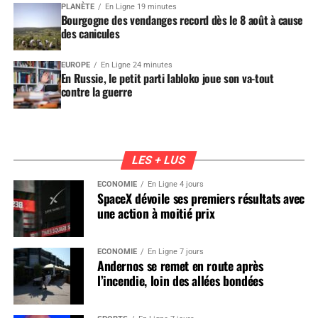
PLANÈTE
En Ligne 19 minutes
Bourgogne des vendanges record dès le 8 août à cause
des canicules
EUROPE
En Ligne 24 minutes
En Russie, le petit parti Iabloko joue son va-tout
contre la guerre
LES + LUS
ÉCONOMIE
En Ligne 4 jours
SpaceX dévoile ses premiers résultats avec
une action à moitié prix
ÉCONOMIE
En Ligne 7 jours
Andernos se remet en route après
l’incendie, loin des allées bondées