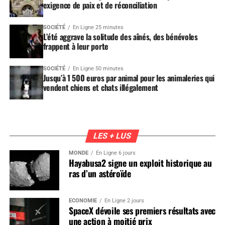
exigence de paix et de réconciliation
SOCIÉTÉ
En Ligne 25 minutes
L’été aggrave la solitude des aînés, des bénévoles
frappent à leur porte
SOCIÉTÉ
En Ligne 50 minutes
Jusqu’à 1 500 euros par animal pour les animaleries qui
vendent chiens et chats illégalement
LES + LUS
MONDE
En Ligne 6 jours
Hayabusa2 signe un exploit historique au
ras d’un astéroïde
ÉCONOMIE
En Ligne 2 jours
SpaceX dévoile ses premiers résultats avec
une action à moitié prix