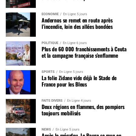
ÉCONOMIE
En Ligne 5 jours
Andernos se remet en route après
l’incendie, loin des allées bondées
POLITIQUE
En Ligne 6 jours
Plus de 60 000 franchissements à Ceuta
et la campagne française s’enflamme
SPORTS
En Ligne 5 jours
La folie Zidane vide déjà le Stade de
France pour les Bleus
FAITS DIVERS
En Ligne 4 jours
Deux régions en flammes, des pompiers
toujours mobilisés
NEWS
En Ligne 5 jours
Après le mégafeu, Le Porge se mue en