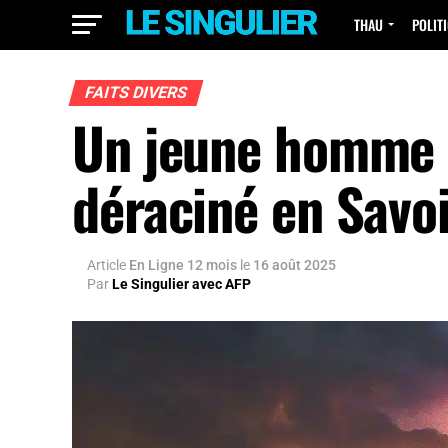
THAU
POLIT
FAITS DIVERS
Un jeune homme p
déraciné en Savo
Article
En Ligne 12 mois
le
16 août 2025
Par
Le Singulier avec AFP