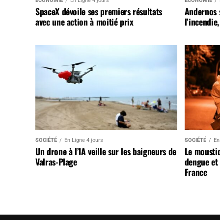
ÉCONOMIE
En Ligne 4 jours
ÉCONOMIE
SpaceX dévoile ses premiers résultats
Andernos 
avec une action à moitié prix
l’incendie
SOCIÉTÉ
En Ligne 4 jours
SOCIÉTÉ
En
Un drone à l’IA veille sur les baigneurs de
Le mousti
Valras-Plage
dengue et 
France