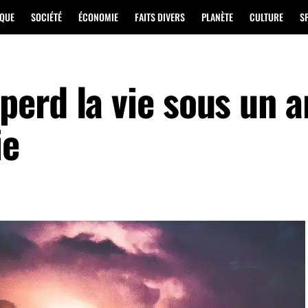
IQUE
SOCIÉTÉ
ÉCONOMIE
FAITS DIVERS
PLANÈTE
CULTURE
S
erd la vie sous un a
ie