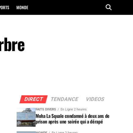
PORTS
MONDE
rbre
DIRECT
TENDANCE
VIDEOS
FAITS DIVERS
En Ligne 2 heures
Moha La Squale condamné à deux ans de
prison après une soirée qui a dérapé
MONDE
En Ligne 2 heures