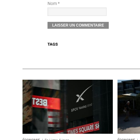
Nom *
TAGS