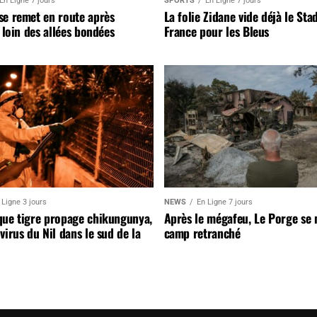
En Ligne 7 jours
SPORTS
En Ligne 7 jours
se remet en route après
La folie Zidane vide déjà le Sta
, loin des allées bondées
France pour les Bleus
 Ligne 3 jours
NEWS
En Ligne 7 jours
que tigre propage chikungunya,
Après le mégafeu, Le Porge se
virus du Nil dans le sud de la
camp retranché