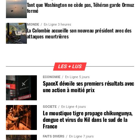
Tant que Washington ne cède pas, Téhéran garde Ormuz
fermé
MONDE
En Ligne 3 heures
La Colombie accueille son nouveau président avec des
attaques meurtrières
LES + LUS
ÉCONOMIE
En Ligne 5 jours
SpaceX dévoile ses premiers résultats avec
une action à moitié prix
SOCIÉTÉ
En Ligne 4 jours
Le moustique tigre propage chikungunya,
dengue et virus du Nil dans le sud de la
France
FAITS DIVERS
En Ligne 7 jours