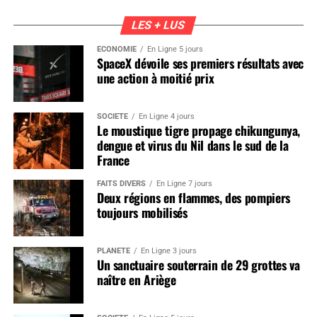
LES + LUS
ÉCONOMIE
En Ligne 5 jours
SpaceX dévoile ses premiers résultats avec
une action à moitié prix
SOCIÉTÉ
En Ligne 4 jours
Le moustique tigre propage chikungunya,
dengue et virus du Nil dans le sud de la
France
FAITS DIVERS
En Ligne 7 jours
Deux régions en flammes, des pompiers
toujours mobilisés
PLANÈTE
En Ligne 3 jours
Un sanctuaire souterrain de 29 grottes va
naître en Ariège