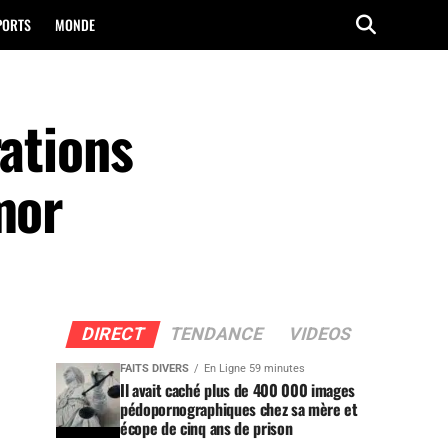
PORTS
MONDE
rations
mor
DIRECT
TENDANCE
VIDEOS
FAITS DIVERS
En Ligne 59 minutes
Il avait caché plus de 400 000 images
pédopornographiques chez sa mère et
écope de cinq ans de prison