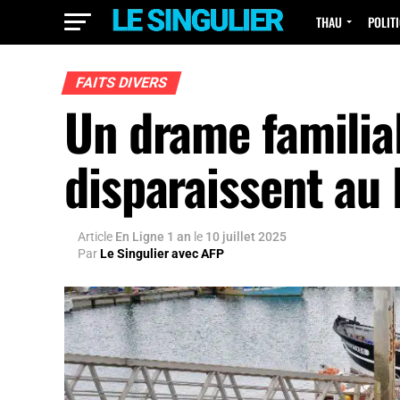
THAU
POLIT
FAITS DIVERS
Un drame familial
disparaissent au
Article
En Ligne 1 an
le
10 juillet 2025
Par
Le Singulier avec AFP