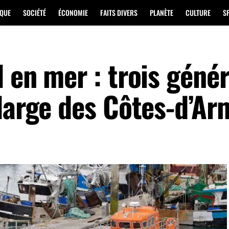
IQUE
SOCIÉTÉ
ÉCONOMIE
FAITS DIVERS
PLANÈTE
CULTURE
S
 en mer : trois géné
 large des Côtes-d’Ar