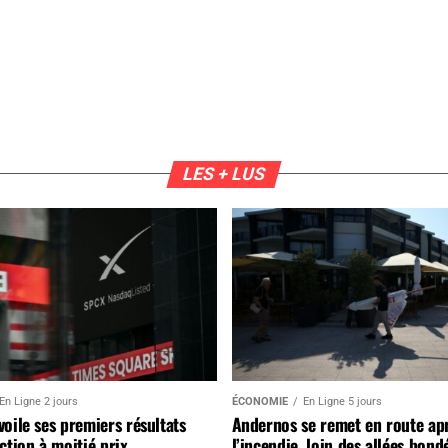
LES + LUS
En Ligne 2 jours
ÉCONOMIE
En Ligne 5 jours
oile ses premiers résultats
Andernos se remet en route ap
ction à moitié prix
l’incendie, loin des allées bond