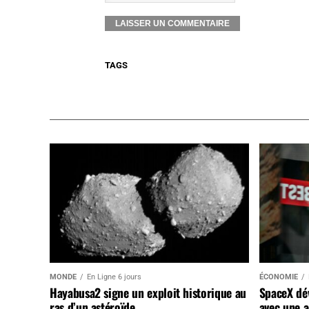
TAGS
MONDE
En Ligne 6 jours
ÉCONOMIE
Hayabusa2 signe un exploit historique au
SpaceX dév
ras d’un astéroïde
avec une a