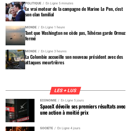
POLITIQUE
En Ligne 5 minutes
Le vrai moteur de la campagne de Marine Le Pen, c’est
son clan familial
MONDE
En Ligne 1 heure
Tant que Washington ne cède pas, Téhéran garde Ormuz
fermé
MONDE
En Ligne 3 heures
La Colombie accueille son nouveau président avec des
attaques meurtrières
LES + LUS
ÉCONOMIE
En Ligne 5 jours
SpaceX dévoile ses premiers résultats avec
une action à moitié prix
SOCIÉTÉ
En Ligne 4 jours