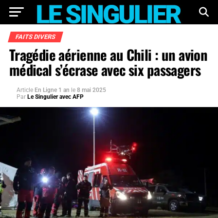
FAITS DIVERS
Tragédie aérienne au Chili : un avion
médical s’écrase avec six passagers
Article
En Ligne 1 an
le
8 mai 2025
Par
Le Singulier avec AFP