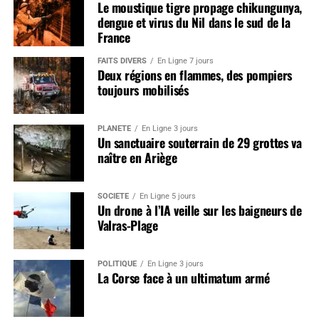
Le moustique tigre propage chikungunya,
dengue et virus du Nil dans le sud de la
France
FAITS DIVERS
En Ligne 7 jours
Deux régions en flammes, des pompiers
toujours mobilisés
PLANÈTE
En Ligne 3 jours
Un sanctuaire souterrain de 29 grottes va
naître en Ariège
SOCIÉTÉ
En Ligne 5 jours
Un drone à l’IA veille sur les baigneurs de
Valras-Plage
POLITIQUE
En Ligne 3 jours
La Corse face à un ultimatum armé