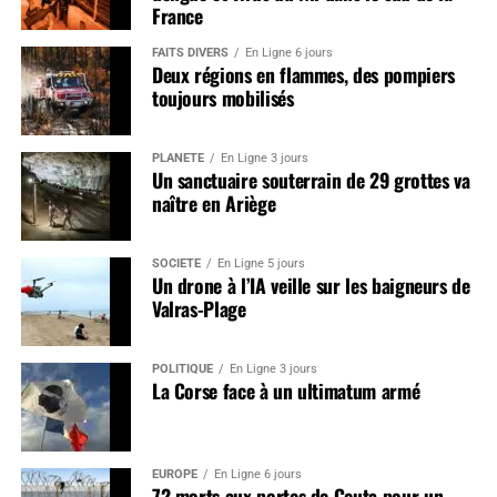
France
FAITS DIVERS
En Ligne 6 jours
Deux régions en flammes, des pompiers
toujours mobilisés
PLANÈTE
En Ligne 3 jours
Un sanctuaire souterrain de 29 grottes va
naître en Ariège
SOCIÉTÉ
En Ligne 5 jours
Un drone à l’IA veille sur les baigneurs de
Valras-Plage
POLITIQUE
En Ligne 3 jours
La Corse face à un ultimatum armé
EUROPE
En Ligne 6 jours
72 morts aux portes de Ceuta pour un