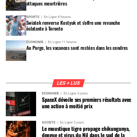
attaques meurtrières
SPORTS
En Ligne 8 heures
Swiatek renverse Kostyuk et s’offre une revanche
éclatante à Toronto
ÉCONOMIE
En Ligne 11 heures
Au Porge, les vacances sont restées dans les cendres
LES + LUS
ÉCONOMIE
En Ligne 5 jours
SpaceX dévoile ses premiers résultats avec
une action à moitié prix
SOCIÉTÉ
En Ligne 3 jours
Le moustique tigre propage chikungunya,
dengue et virus du Nil dans le sud de la