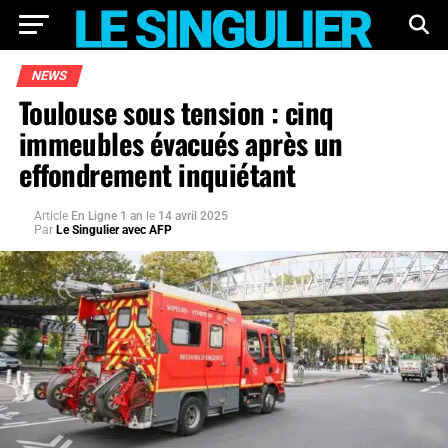
NEWS
Toulouse sous tension : cinq
immeubles évacués après un
effondrement inquiétant
Article
En Ligne 1 an
le
14 avril 2025
Par
Le Singulier avec AFP