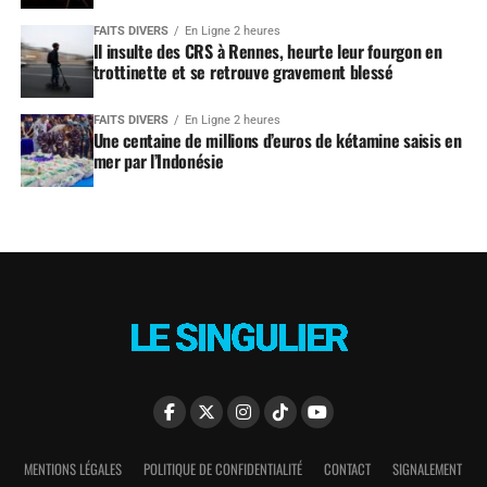
FAITS DIVERS
En Ligne 2 heures
Il insulte des CRS à Rennes, heurte leur fourgon en
trottinette et se retrouve gravement blessé
FAITS DIVERS
En Ligne 2 heures
Une centaine de millions d’euros de kétamine saisis en
mer par l’Indonésie
MENTIONS LÉGALES
POLITIQUE DE CONFIDENTIALITÉ
CONTACT
SIGNALEMENT