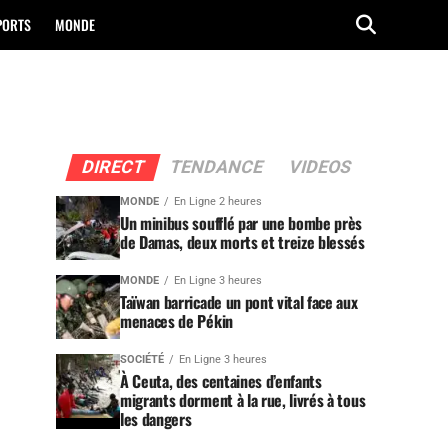
PORTS
MONDE
DIRECT
TENDANCE
VIDEOS
MONDE
En Ligne 2 heures
Un minibus soufflé par une bombe près
de Damas, deux morts et treize blessés
MONDE
En Ligne 3 heures
Taïwan barricade un pont vital face aux
menaces de Pékin
SOCIÉTÉ
En Ligne 3 heures
À Ceuta, des centaines d’enfants
migrants dorment à la rue, livrés à tous
les dangers