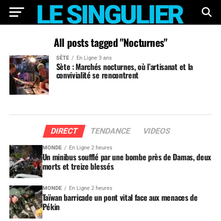
All posts tagged "Nocturnes"
SÈTE
En Ligne 3 ans
Sète : Marchés nocturnes, où l’artisanat et la
convivialité se rencontrent
DIRECT
TENDANCE
VIDEOS
MONDE
En Ligne 2 heures
Un minibus soufflé par une bombe près de Damas, deux
morts et treize blessés
MONDE
En Ligne 2 heures
Taïwan barricade un pont vital face aux menaces de
Pékin