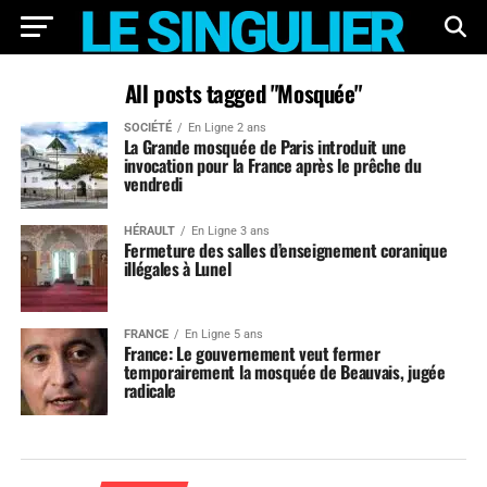
All posts tagged "Mosquée"
SOCIÉTÉ
En Ligne 2 ans
La Grande mosquée de Paris introduit une
invocation pour la France après le prêche du
vendredi
HÉRAULT
En Ligne 3 ans
Fermeture des salles d’enseignement coranique
illégales à Lunel
FRANCE
En Ligne 5 ans
France: Le gouvernement veut fermer
temporairement la mosquée de Beauvais, jugée
radicale