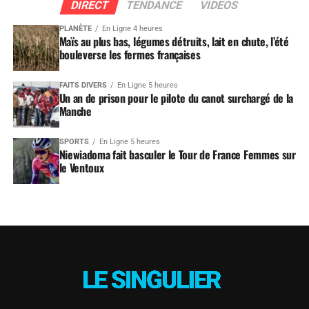
DIRECT
TENDANCE
VIDEOS
PLANÈTE
En Ligne 4 heures
Maïs au plus bas, légumes détruits, lait en chute, l’été
bouleverse les fermes françaises
FAITS DIVERS
En Ligne 5 heures
Un an de prison pour le pilote du canot surchargé de la
Manche
SPORTS
En Ligne 5 heures
Niewiadoma fait basculer le Tour de France Femmes sur
le Ventoux