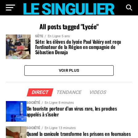
All posts tagged "Lycée"
SÈTE
En Ligne 5 ans
Sète: les élèves du lycée Paul Valéry ont reçu
l’ordinateur de la Région en compagnie de
Sébastien Denaja
VOIR PLUS
DIRECT
TENDANCE
VIDEOS
SOCIÉTÉ
En Ligne 8 minutes
Un touriste porteur d’un virus rare, les proches
appelés à s’isoler
SOCIÉTÉ
En Ligne 13 minutes
Quand la canicule transforme les prisons en fournaises