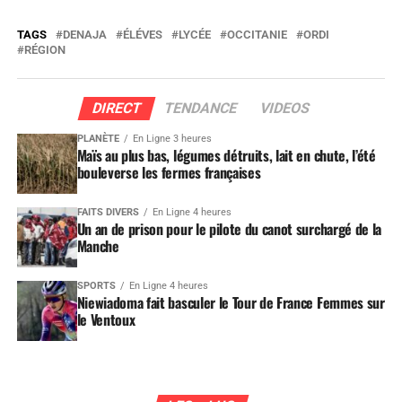
TAGS
DENAJA
ÉLÉVES
LYCÉE
OCCITANIE
ORDI
RÉGION
DIRECT
TENDANCE
VIDEOS
PLANÈTE
En Ligne 3 heures
Maïs au plus bas, légumes détruits, lait en chute, l’été
bouleverse les fermes françaises
FAITS DIVERS
En Ligne 4 heures
Un an de prison pour le pilote du canot surchargé de la
Manche
SPORTS
En Ligne 4 heures
Niewiadoma fait basculer le Tour de France Femmes sur
le Ventoux