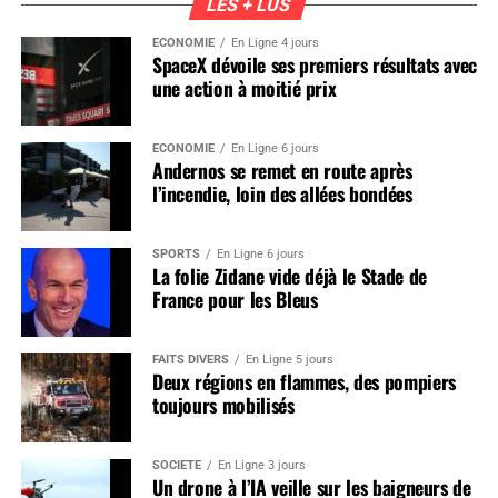
LES + LUS
ÉCONOMIE
En Ligne 4 jours
SpaceX dévoile ses premiers résultats avec
une action à moitié prix
ÉCONOMIE
En Ligne 6 jours
Andernos se remet en route après
l’incendie, loin des allées bondées
SPORTS
En Ligne 6 jours
La folie Zidane vide déjà le Stade de
France pour les Bleus
FAITS DIVERS
En Ligne 5 jours
Deux régions en flammes, des pompiers
toujours mobilisés
SOCIÉTÉ
En Ligne 3 jours
Un drone à l’IA veille sur les baigneurs de