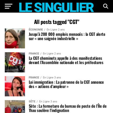
All posts tagged "CGT"
ÉCONOMIE
En Ligne 2 ans
Jusqu’à 200 000 emplois menacés : la CGT alerte
sur « une saignée industrielle »
FRANCE
En Ligne 2 ans
La CGT cheminots appelle à des manifestations
devant l’Assemblée nationale et les préfectures
FRANCE
En Ligne 3 ans
Loi immigration : La patronne de la CGT annonce
des « actions d’ampleur »
SÈTE
En Ligne 3 ans
Sète : La fermeture du bureau de poste de l’Île de
Thau soulève l’indignation