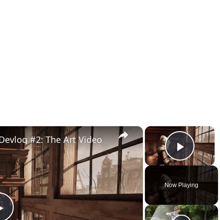
×
×
Devlog #2: The Art Video
Play 
Now Playing