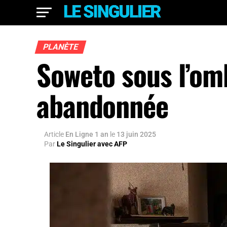
PLANÈTE
Soweto sous l’om
abandonnée
Article
En Ligne 1 an
le
13 juin 2025
Par
Le Singulier avec AFP