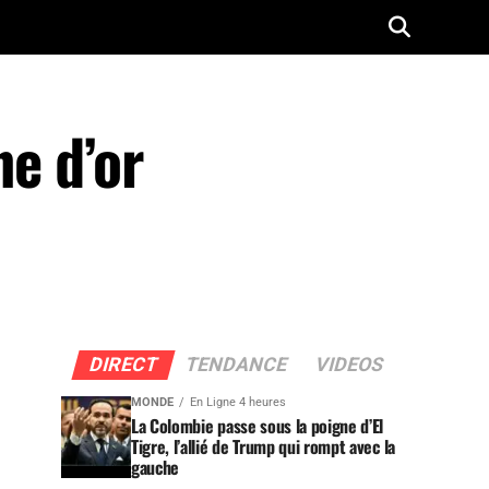
e d’or
DIRECT
TENDANCE
VIDEOS
MONDE
En Ligne 4 heures
La Colombie passe sous la poigne d’El
Tigre, l’allié de Trump qui rompt avec la
gauche