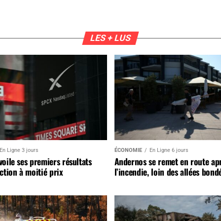
LES + LUS
En Ligne 3 jours
ÉCONOMIE
En Ligne 6 jours
oile ses premiers résultats
Andernos se remet en route ap
ction à moitié prix
l’incendie, loin des allées bond