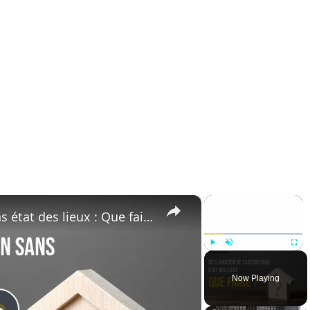
×
×
Réclamation de caution sans état des lieux : Que faire ?
Play
Unmute
Fullsc
Now Playing