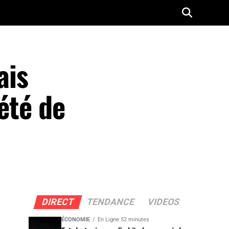
ais
été de
DIRECT
TENDANCE
VIDEOS
ÉCONOMIE
En Ligne 52 minutes