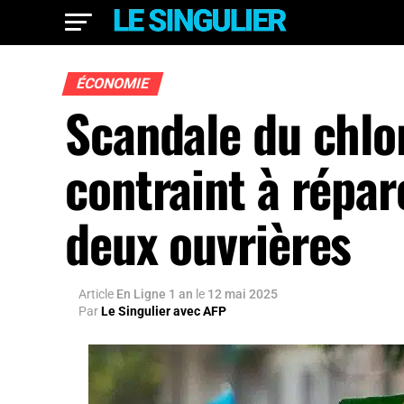
ÉCONOMIE
Scandale du chlor
contraint à répar
deux ouvrières
Article
En Ligne 1 an
le
12 mai 2025
Par
Le Singulier avec AFP