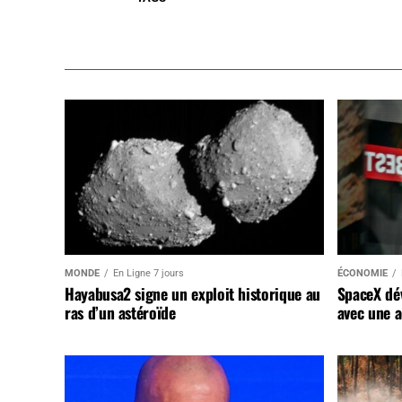
MONDE
En Ligne 7 jours
ÉCONOMIE
Hayabusa2 signe un exploit historique au
SpaceX dév
ras d’un astéroïde
avec une a