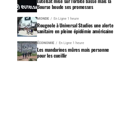
Eutelsat mise sur l’orbite basse mais la
Bourse boude ses promesses
MONDE
En Ligne 1 heure
Rougeole à Universal Studios une alerte
sanitaire en pleine épidémie américaine
ÉCONOMIE
En Ligne 1 heure
Les mandarines mûres mais personne
pour les cueillir