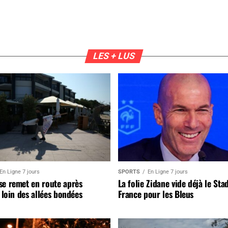
LES + LUS
En Ligne 7 jours
SPORTS
En Ligne 7 jours
se remet en route après
La folie Zidane vide déjà le Sta
, loin des allées bondées
France pour les Bleus