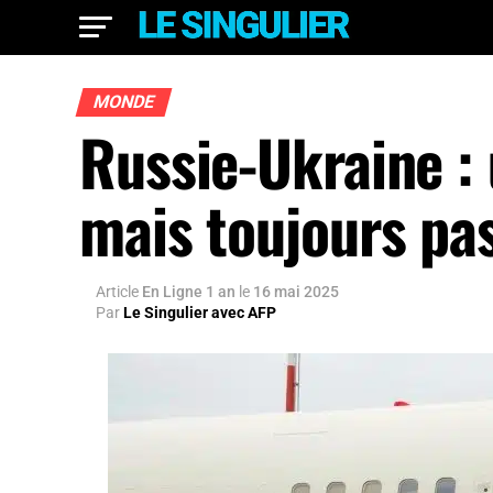
MONDE
Russie-Ukraine :
mais toujours pas
Article
En Ligne 1 an
le
16 mai 2025
Par
Le Singulier avec AFP