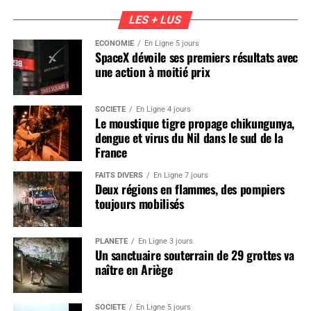
LES + LUS
ÉCONOMIE
En Ligne 5 jours
SpaceX dévoile ses premiers résultats avec
une action à moitié prix
SOCIÉTÉ
En Ligne 4 jours
Le moustique tigre propage chikungunya,
dengue et virus du Nil dans le sud de la
France
FAITS DIVERS
En Ligne 7 jours
Deux régions en flammes, des pompiers
toujours mobilisés
PLANÈTE
En Ligne 3 jours
Un sanctuaire souterrain de 29 grottes va
naître en Ariège
SOCIÉTÉ
En Ligne 5 jours