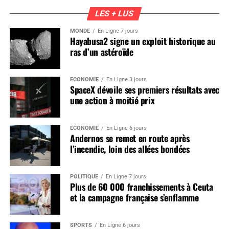
LES + LUS
MONDE
En Ligne 7 jours
Hayabusa2 signe un exploit historique au
ras d’un astéroïde
ÉCONOMIE
En Ligne 3 jours
SpaceX dévoile ses premiers résultats avec
une action à moitié prix
ÉCONOMIE
En Ligne 6 jours
Andernos se remet en route après
l’incendie, loin des allées bondées
POLITIQUE
En Ligne 7 jours
Plus de 60 000 franchissements à Ceuta
et la campagne française s’enflamme
SPORTS
En Ligne 6 jours