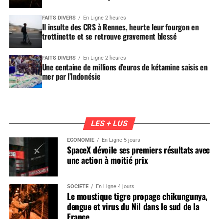
FAITS DIVERS
En Ligne 2 heures
Il insulte des CRS à Rennes, heurte leur fourgon en
trottinette et se retrouve gravement blessé
FAITS DIVERS
En Ligne 2 heures
Une centaine de millions d’euros de kétamine saisis en
mer par l’Indonésie
LES + LUS
ÉCONOMIE
En Ligne 5 jours
SpaceX dévoile ses premiers résultats avec
une action à moitié prix
SOCIÉTÉ
En Ligne 4 jours
Le moustique tigre propage chikungunya,
dengue et virus du Nil dans le sud de la
France