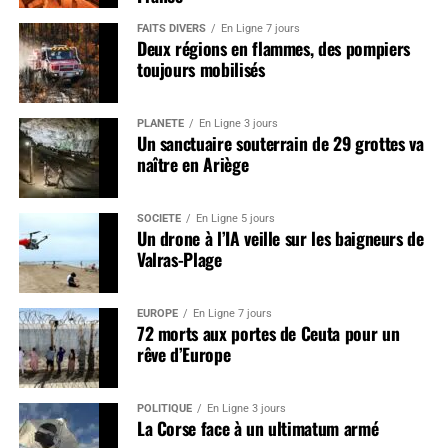
FAITS DIVERS
En Ligne 7 jours
Deux régions en flammes, des pompiers
toujours mobilisés
PLANÈTE
En Ligne 3 jours
Un sanctuaire souterrain de 29 grottes va
naître en Ariège
SOCIÉTÉ
En Ligne 5 jours
Un drone à l’IA veille sur les baigneurs de
Valras-Plage
EUROPE
En Ligne 7 jours
72 morts aux portes de Ceuta pour un
rêve d’Europe
POLITIQUE
En Ligne 3 jours
La Corse face à un ultimatum armé