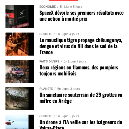
ÉCONOMIE
En Ligne 5 jours
SpaceX dévoile ses premiers résultats avec
une action à moitié prix
SOCIÉTÉ
En Ligne 4 jours
Le moustique tigre propage chikungunya,
dengue et virus du Nil dans le sud de la
France
FAITS DIVERS
En Ligne 7 jours
Deux régions en flammes, des pompiers
toujours mobilisés
PLANÈTE
En Ligne 3 jours
Un sanctuaire souterrain de 29 grottes va
naître en Ariège
SOCIÉTÉ
En Ligne 5 jours
Un drone à l’IA veille sur les baigneurs de
Valras-Plage