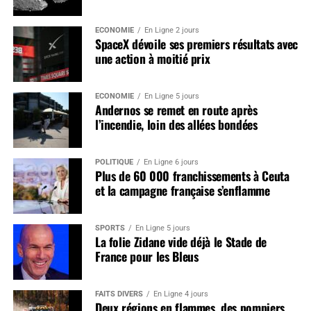
ÉCONOMIE
En Ligne 2 jours
SpaceX dévoile ses premiers résultats avec
une action à moitié prix
ÉCONOMIE
En Ligne 5 jours
Andernos se remet en route après
l’incendie, loin des allées bondées
POLITIQUE
En Ligne 6 jours
Plus de 60 000 franchissements à Ceuta
et la campagne française s’enflamme
SPORTS
En Ligne 5 jours
La folie Zidane vide déjà le Stade de
France pour les Bleus
FAITS DIVERS
En Ligne 4 jours
Deux régions en flammes, des pompiers