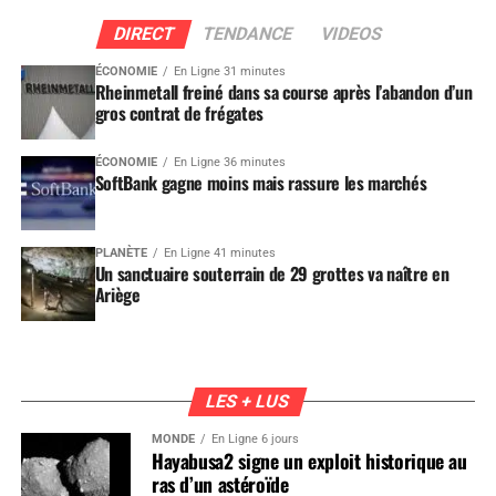
DIRECT
TENDANCE
VIDEOS
ÉCONOMIE
En Ligne 31 minutes
Rheinmetall freiné dans sa course après l’abandon d’un
gros contrat de frégates
ÉCONOMIE
En Ligne 36 minutes
SoftBank gagne moins mais rassure les marchés
PLANÈTE
En Ligne 41 minutes
Un sanctuaire souterrain de 29 grottes va naître en
Ariège
LES + LUS
MONDE
En Ligne 6 jours
Hayabusa2 signe un exploit historique au
ras d’un astéroïde