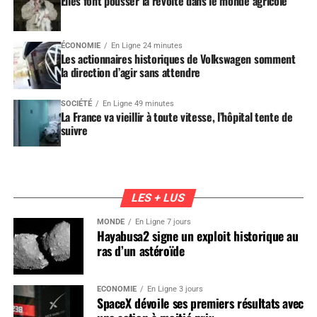
Elles font pousser la révolte dans le monde agricole
ÉCONOMIE
En Ligne 24 minutes
Les actionnaires historiques de Volkswagen somment
la direction d’agir sans attendre
SOCIÉTÉ
En Ligne 49 minutes
La France va vieillir à toute vitesse, l’hôpital tente de
suivre
LES + LUS
MONDE
En Ligne 7 jours
Hayabusa2 signe un exploit historique au
ras d’un astéroïde
ÉCONOMIE
En Ligne 3 jours
SpaceX dévoile ses premiers résultats avec