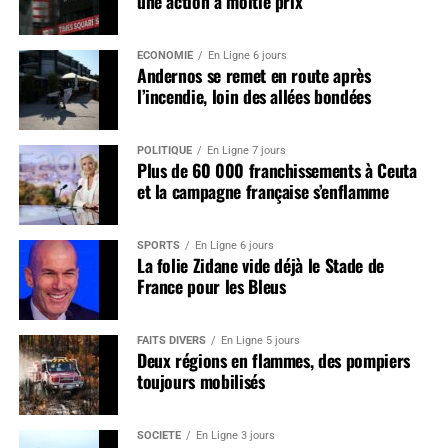
une action à moitié prix
ÉCONOMIE
En Ligne 6 jours
Andernos se remet en route après
l’incendie, loin des allées bondées
POLITIQUE
En Ligne 7 jours
Plus de 60 000 franchissements à Ceuta
et la campagne française s’enflamme
SPORTS
En Ligne 6 jours
La folie Zidane vide déjà le Stade de
France pour les Bleus
FAITS DIVERS
En Ligne 5 jours
Deux régions en flammes, des pompiers
toujours mobilisés
SOCIÉTÉ
En Ligne 3 jours