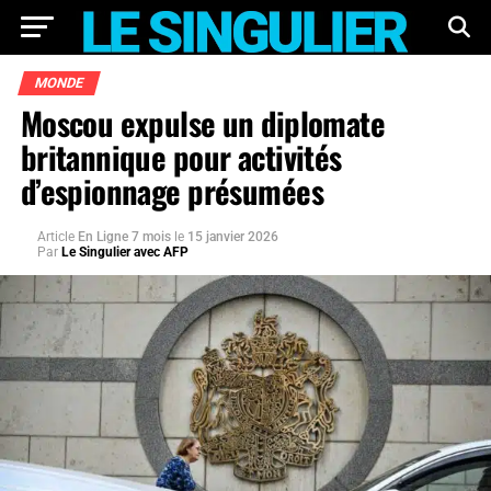
MONDE
Moscou expulse un diplomate
britannique pour activités
d’espionnage présumées
Article
En Ligne 7 mois
le
15 janvier 2026
Par
Le Singulier avec AFP