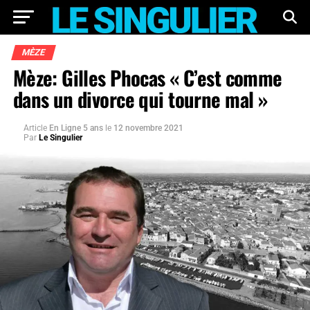
MÈZE
Mèze: Gilles Phocas « C’est comme
dans un divorce qui tourne mal »
Article
En Ligne 5 ans
le
12 novembre 2021
Par
Le Singulier