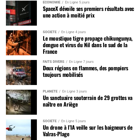
ÉCONOMIE
En Ligne 5 jours
SpaceX dévoile ses premiers résultats avec
une action à moitié prix
SOCIÉTÉ
En Ligne 4 jours
Le moustique tigre propage chikungunya,
dengue et virus du Nil dans le sud de la
France
FAITS DIVERS
En Ligne 7 jours
Deux régions en flammes, des pompiers
toujours mobilisés
PLANÈTE
En Ligne 3 jours
Un sanctuaire souterrain de 29 grottes va
naître en Ariège
SOCIÉTÉ
En Ligne 5 jours
Un drone à l’IA veille sur les baigneurs de
Valras-Plage