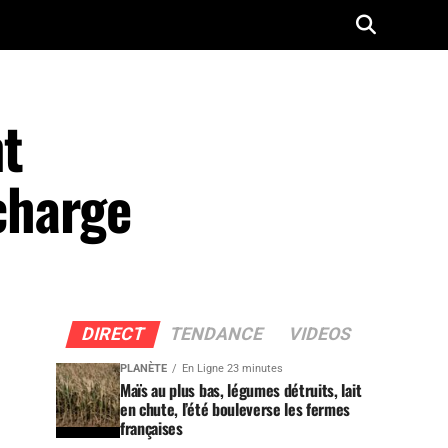
t
 charge
DIRECT
TENDANCE
VIDEOS
PLANÈTE
En Ligne 23 minutes
Maïs au plus bas, légumes détruits, lait
en chute, l’été bouleverse les fermes
françaises