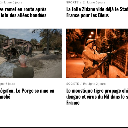
En Ligne 6 jours
SPORTS
En Ligne 6 jours
se remet en route après
La folie Zidane vide déjà le Sta
, loin des allées bondées
France pour les Bleus
gne 6 jours
SOCIÉTÉ
En Ligne 2 jours
mégafeu, Le Porge se mue en
Le moustique tigre propage ch
anché
dengue et virus du Nil dans le 
France