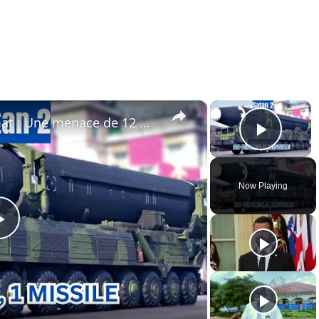
×
×
Le missile russe RS-28 Sarmat : Une menace de 12 minutes pour la stabilité occidentale
Play 
Now Playing
Play
Video