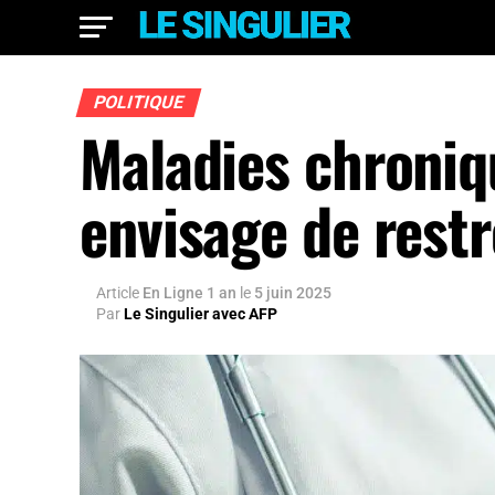
POLITIQUE
Maladies chroniq
envisage de restr
Article
En Ligne 1 an
le
5 juin 2025
Par
Le Singulier avec AFP