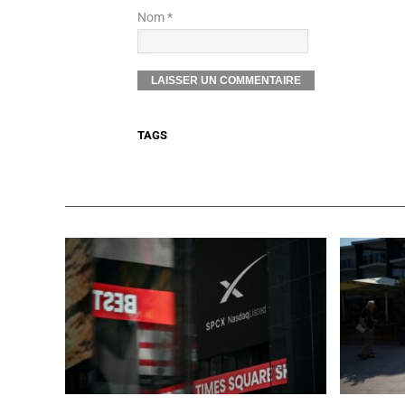
Nom *
TAGS