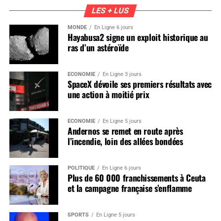
LES + LUS
MONDE
En Ligne 6 jours
Hayabusa2 signe un exploit historique au
ras d’un astéroïde
ÉCONOMIE
En Ligne 3 jours
SpaceX dévoile ses premiers résultats avec
une action à moitié prix
ÉCONOMIE
En Ligne 5 jours
Andernos se remet en route après
l’incendie, loin des allées bondées
POLITIQUE
En Ligne 6 jours
Plus de 60 000 franchissements à Ceuta
et la campagne française s’enflamme
SPORTS
En Ligne 5 jours